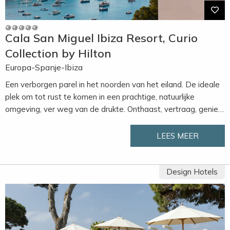
Cala San Miguel Ibiza Resort, Curio
Collection by Hilton
Europa-Spanje-Ibiza
Een verborgen parel in het noorden van het eiland. De ideale
plek om tot rust te komen in een prachtige, natuurlijke
omgeving, ver weg van de drukte. Onthaast, vertraag, geniet.
Geliefd is de Adults-Only policy van het hotel (kinderen
welkom vanaf 18 jaar). Geniet van de zeer verzorgde
LEES MEER
faciliteiten in een trendy stijl, voorzien van frisse, heldere
kleuren.
Het voormalige vissersdorpje San Miguel ligt binnen
Design Hotels
handbereik en nodigt uit om heerlijk te flaneren langs de
boulevard en urenlang te lunchen op een zonovergoten
terras. Voor een relaxte vakantie in een luxe, stijlvolle
ambiance is Cala San Miguel een uitstekende keuze!