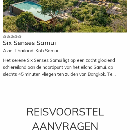
Six Senses Samui
Azie-Thailand-Koh Samui
Het serene Six Senses Samui ligt op een zacht glooiend
schiereiland aan de noordpunt van het eiland Samui, op
slechts 45 minuten vliegen ten zuiden van Bangkok. Te
midden van acht hectare ongerepte natuur biedt het resort
weidse panoramische uitzichten over de Golf van Thailand en
de omliggende eilanden. Het resort beschikt over ruime villa’s
(waarvan vele met een privézwembad), vier specialiteiten-
REISVOORSTEL
restaurants en drie goed gevulde bars. Tot de culinaire
hoogtepunten behoort het meervoudig bekroonde Dining on
AANVRAGEN
the Rocks. Daarnaast biedt de gerenommeerde Six Senses
Spa zowel openluchtbehandelruimtes als stijlvolle