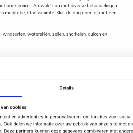
et bar-service, “Arawak” spa met diverse behandelingen
n meditatie, fitnessruimte. Sluit de dag goed af met een
 windsurfen, waterskiën, zeilen, snorkelen, duiken en
ean touch. Alle kamers beschikken over een badkamer met
, wifi, bluetooth sound system en groot balkon of terras.
ooi uitzicht op zee.
oi uitzicht op zee.
Details
 op premium lokatie.
g en groot terras.
aag beschikbaar.
 van cookies
ent en advertenties te personaliseren, om functies voor social
. Ook delen we informatie over uw gebruik van onze site met on
e. Deze partners kunnen deze gegevens combineren met andere i