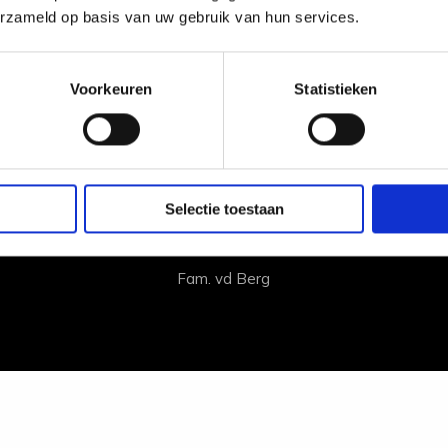
erzameld op basis van uw gebruik van hun services.
Voorkeuren
Statistieken
antie gehad, goed verzorg
Selectie toestaan
services van Executive VIP 
Fam. vd Berg