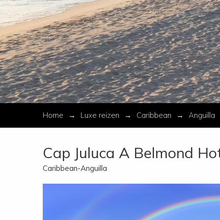
Home
Luxe reizen
Caribbean
Anguilla
Cap Juluca A Belmond Hot
Caribbean-Anguilla