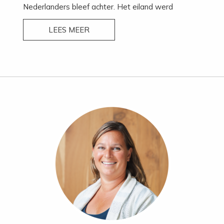
Nederlanders bleef achter. Het eiland werd
gesplitst in het Franse Saint Martin en het
LEES MEER
Nederlandse Sint Maarten, waar bij “Baie Longue”
La Samanna gelegen is. Al jarenlang behoort dit
hotel tot een van de beste in de Caribbean, met
een mediterrane setting, een prachtig privé-strand
en onaangetast landschap. Persoonlijke service en
een uitstekende keuken zijn de sleutelwoorden.
Faciliteiten
: restaurant “Corail” voor ontbijt,
restaurant “Laplaj” voor een zalige lunch of
sfeervol diner en "L'Oursin" voor een
gastronomische ervaring, "La Cave“ voor privé
diners in de wijnkelder, “Baie Longue” bar,
zwembad met zonneterras, 4 Cabana's, beachbar,
“La Samanna” Spa met fitness, beautysalon met
diverse behandelingen.
Sport:
3 tennisbanen, watersportcentrum voor o.a.