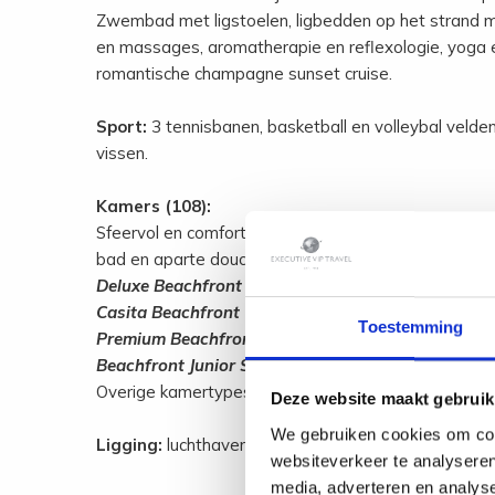
Zwembad met ligstoelen, ligbedden op het strand m
en massages, aromatherapie en reflexologie, yoga e
romantische champagne sunset cruise.
Sport:
3 tennisbanen, basketball en volleybal velden,
vissen.
Kamers (108):
Sfeervol en comfortabel, met een duidelijke Caribb
bad en aparte douche, fan, airco, kluisje, minibar, TV
Deluxe Beachfront King
(ca. 70 m²) met terras en m
Casita Beachfront Twin
(ca. 70 m²) met terras en mo
Toestemming
Premium Beachfront King
(ca. 73 m²) wat ruimer en
Beachfront Junior Suite
(ca. 102 m²) met ruime livin
Overige kamertypes waaronder pool villas op aanvr
Deze website maakt gebruik
We gebruiken cookies om cont
Ligging:
luchthaven Anguila ca. 5 km.
websiteverkeer te analyseren
media, adverteren en analys