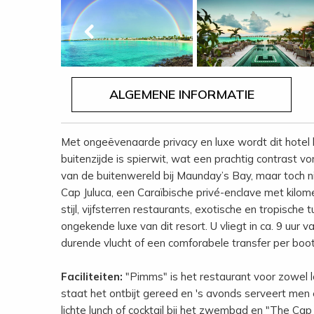
ALGEMENE INFORMATIE
Met ongeëvenaarde privacy en luxe wordt dit hotel
buitenzijde is spierwit, wat een prachtig contrast
van de buitenwereld bij Maunday’s Bay, maar toch ni
Cap Juluca, een Caraïbische privé-enclave met kilom
stijl, vijfsterren restaurants, exotische en tropisch
ongekende luxe van dit resort. U vliegt in ca. 9 uu
durende vlucht of een comforabele transfer per boot 
Faciliteiten:
"Pimms" is het restaurant voor zowel lok
staat het ontbijt gereed en 's avonds serveert men e
lichte lunch of cocktail bij het zwembad en "The Cap