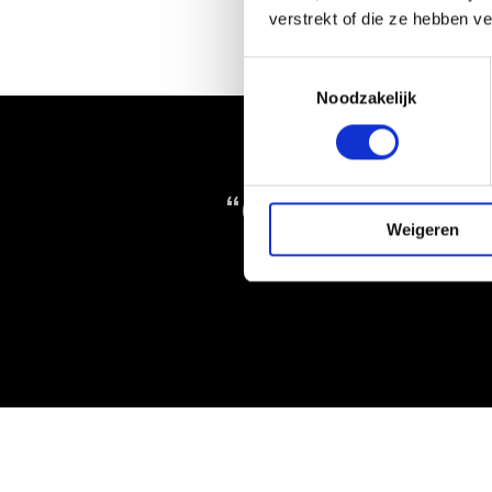
verstrekt of die ze hebben v
Toestemmingsselectie
Noodzakelijk
“Geweldige vak
Weigeren
met de 