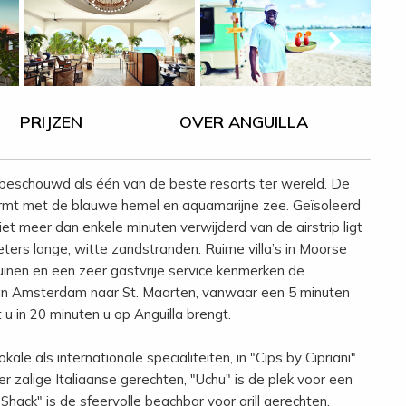
PRIJZEN
OVER ANGUILLA
 beschouwd als één van de beste resorts ter wereld. De
 vormt met de blauwe hemel en aquamarijne zee. Geïsoleerd
et meer dan enkele minuten verwijderd van de airstrip ligt
eters lange, witte zandstranden. Ruime villa’s in Moorse
e tuinen en een zeer gastvrije service kenmerken de
r van Amsterdam naar St. Maarten, vanwaar een 5 minuten
u in 20 minuten u op Anguilla brengt.
ale als internationale specialiteiten, in "Cips by Cipriani"
r zalige Italiaanse gerechten, "Uchu" is de plek voor een
 Shack" is de sfeervolle beachbar voor grill gerechten.