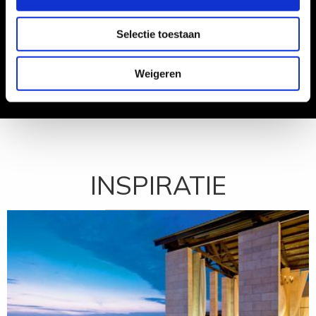
wensen."
Selectie toestaan
Fam. Jonkers
Weigeren
INSPIRATIE