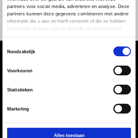
partners voor social media, adverteren en analyse. Deze
partners kunnen deze gegevens combineren met andere
informatie die u aan ze heeft verstrekt of die ze hebben
verzameld op basis van uw gebruik van hun services.
Toestemmingsselectie
Noodzakelijk
"Geweldige reis gemaakt
Voorkeuren
naar Egypte. Fantastisch
Statistieken
geregeld, er is zeer goed
Marketing
geluisterd naar onze
best wel lastige
Alles toestaan