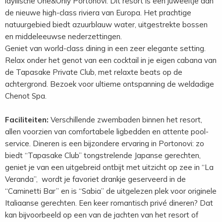
idyllische One&Only Portonovi. Dit resort is een juweeltje aan
de nieuwe high-class riviera van Europa. Het prachtige
natuurgebied biedt azuurblauw water, uitgestrekte bossen
en middeleeuwse nederzettingen.
Geniet van world-class dining in een zeer elegante setting.
Relax onder het genot van een cocktail in je eigen cabana van
de Tapasake Private Club, met relaxte beats op de
achtergrond. Bezoek voor ultieme ontspanning de weldadige
Chenot Spa.
Faciliteiten:
Verschillende zwembaden binnen het resort,
allen voorzien van comfortabele ligbedden en attente pool-
service. Dineren is een bijzondere ervaring in Portonovi: zo
biedt “Tapasake Club” tongstrelende Japanse gerechten,
geniet je van een uitgebreid ontbijt met uitzicht op zee in “La
Veranda”, wordt je favoriet drankje geserveerd in de
“Caminetti Bar” en is “Sabia” de uitgelezen plek voor originele
Italiaanse gerechten. Een keer romantisch privé dineren? Dat
kan bijvoorbeeld op een van de jachten van het resort of