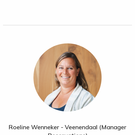
het onbedorven en uitgestrekte zandstrand “The Dunes
Beach”. The Romanos is de perfecte lokatie om van een
ongeëvenaarde rust en authenticiteit van de omgeving te
genieten.
Faciliteiten:
het resort biedt een ruime keuze aan
restaurants, waaronder “daLuigi” met Italiaanse cuisine en
openluchtbioscoop, restaurant “Barbouni” met Griekse
klassiekers en lokale gerechten, restaurant “Flame” in het
clubhuis met uitzicht over The Dunes golfbaan, het Pan
Aziatische restaurant “Inbi”, buffetrestaurant “Pero” voor
ontbijt, “Souvlakerie”, loungebar, sportbar, Grieks koffiehuis, 4
poolbars, beachclub met bar, ijsboetiek, baby-oppas, Miniclub
(8 mnd – 4 jaar), Kid’s Club (tot 12 jaar), diverse zwembaden
met ligbedden, aquapark met 6 waterglijbanen en fun
kinderbad, kinderspeelplaats, openluchttheater, fitness met
ook groepslessen, binnenzwembad, sauna en jacuzzi. De
Roeline Wenneker - Veenendaal (Manager
fraaie Anazoe Spa biedt maar liefst 21 behandelkamers en 3
hydrotherapiebaden.