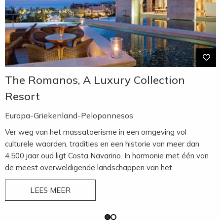
The Romanos, A Luxury Collection
Resort
Europa-Griekenland-Peloponnesos
Ver weg van het massatoerisme in een omgeving vol
culturele waarden, tradities en een historie van meer dan
4.500 jaar oud ligt Costa Navarino. In harmonie met één van
de meest overweldigende landschappen van het
Middellandse Zeegebied met Byzantijnse kerken, paleizen en
LEES MEER
klassieke tempels temidden van brede valleien, olijf- en
wijngaarden. Het resort is ruim opgezet in een mooie tuin
met vele inheemse bomen en planten en met uitzicht over