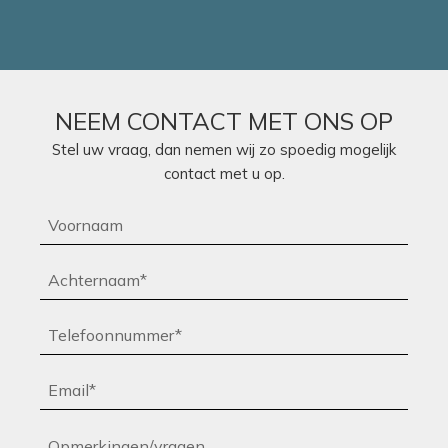
Ligging:
luchthaven Kalamata 50 km, Athene 270 km.
Extra informatie:
Het resort staat bekend om de vele sportfaciliteiten en
activiteiten, zoals golf, fietsen, watersporten, tennis, fitness,
NEEM CONTACT MET ONS OP
duiken, zeilen. Maar ook de veelgeprezen Anazoe Spa is
Stel uw vraag, dan nemen wij zo spoedig mogelijk
absoluut top.
contact met u op.