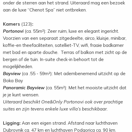
onder de sterren aan het strand. Uiteraard mag een bezoek
aan de luxe “Chenot Spa” niet ontbreken.
Kamers
(123)
:
Portonovi
(ca. 55m²): Zeer ruim, luxe en elegant ingericht.
Voorzien van een separaat zitgedeelte, airco, kluisje, minibar,
koffie-en theefaciliteiten, satelliet-TV, wifi, fraaie badkamer
met bad en aparte douche. Terras of balkon met zicht op de
bergen of de tuin. In-suite check-in behoort tot de
mogelijkheden.
Bayview
(ca .55 - 59m²): Met adembenemend uitzicht op de
Boka Bay
Panoramic Bayview
(ca. 55m²): Met het mooiste uitzicht dat
je je kunt wensen.
Uiteraard beschikt One&Only Portonovi ook over prachtige
suites en zijn tevens enkele luxe villa’s beschikbaar.
Ligging:
Aan een eigen strand. Afstand naar luchthaven
Dubrovnik ca. 47 km en luchthaven Podgorica ca. 90 km.