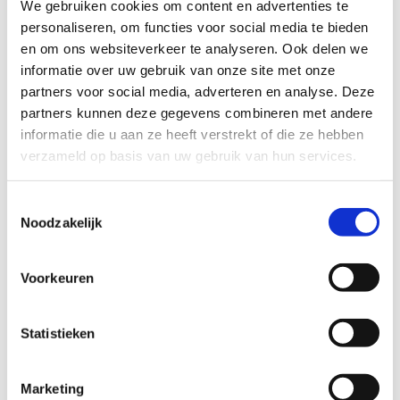
We gebruiken cookies om content en advertenties te
personaliseren, om functies voor social media te bieden
REISVOORSTEL AANVRAGEN →
en om ons websiteverkeer te analyseren. Ook delen we
informatie over uw gebruik van onze site met onze
partners voor social media, adverteren en analyse. Deze
partners kunnen deze gegevens combineren met andere
informatie die u aan ze heeft verstrekt of die ze hebben
PERSOONLIJKE REISADVIES
verzameld op basis van uw gebruik van hun services.
Toestemmingsselectie
Noodzakelijk
Voorkeuren
Statistieken
Voor een op maat gemaakt reisvoorstel, neem
contact op met onze reis experts via
vip@executivetravel.nl
of bel naar
035-
Marketing