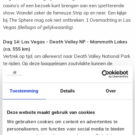
casino’s of een bezoek kunt brengen aan een spetterende
show. Wandel zeker de fameuze Strip op en neer. Een kijkje
bij The Sphere mag ook niet ontbreken. 1 Overnachting in Las
Vegas
(Bellagio of gelijkwaardig).
Dag 14: Las Vegas - Death Valley NP -
Mammoth Lakes
(ca. 555 km)
Vertrek op tijd, om allereerst naar Death Valley National Park
te rijden. Op deze laaggelegen zoutvlakte kunnen de
temperaturen naar ongekende hoogtes stijgen. Aansluitend
gaat de rit naar Mammoth Lakes, in de winter een
gerenommeerd ski-oord en ’s zomers een mooi gebied om te
Toestemming
Details
Over
wandelen, fietsen en vissen.
Dag 15: Mammoth Lakes - Yosemite NP (ca. 175 km)
Deze website maakt gebruik van cookies
Via de prachtige Tioga Pass - de hoogste autoweg van
Amerika - rijdt u over bochtige wegen en besneeuwde
We gebruiken cookies om content en advertenties te
bergtoppen naar Yosemite National Park. Neem rustig de tijd
personaliseren, om functies voor social media te bieden