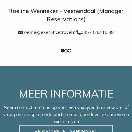
Roeline Wenneker - Veenendaal (Manager
Reservations)
roeline@executivetravel.nl
035 - 543 15 88
MEER INFORMATIE
Neem contact met ons op voor een vrijblijvend reisvoorstel of
vraag onze inspirerende bochure aan boordevol exclusieve en
unieke reizen.
REISVOORSTEL AANVRAGEN