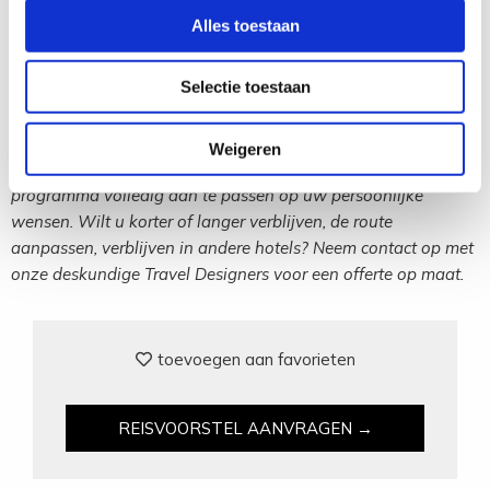
luchthaven van San Francisco en vlucht naar Amsterdam.
Alles toestaan
Dag 19: Aankomst in Amsterdam
Selectie toestaan
Einde van een fantastische reis door het wilde westen van
Amerika.
Weigeren
Gezien het individuele karakter van deze reis, is het
programma volledig aan te passen op uw persoonlijke
wensen. Wilt u korter of langer verblijven, de route
aanpassen, verblijven in andere hotels? Neem contact op met
onze deskundige Travel Designers voor een offerte op maat.
toevoegen aan favorieten
REISVOORSTEL AANVRAGEN →