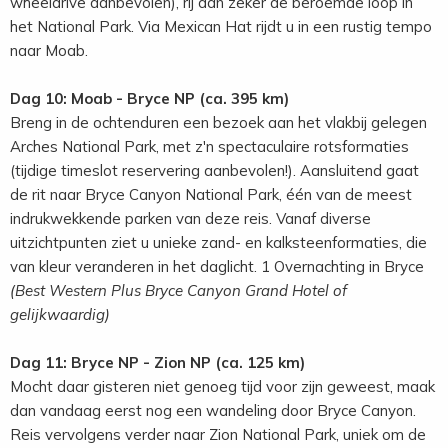
wheeldrive aanbevolen), rij dan zeker de beroemde loop in
het National Park. Via Mexican Hat rijdt u in een rustig tempo
naar Moab.
Dag 10: Moab - Bryce NP (ca. 395 km)
Breng in de ochtenduren een bezoek aan het vlakbij gelegen
Arches National Park, met z'n spectaculaire rotsformaties
(tijdige timeslot reservering aanbevolen!). Aansluitend gaat
de rit naar Bryce Canyon National Park, één van de meest
indrukwekkende parken van deze reis. Vanaf diverse
uitzichtpunten ziet u unieke zand- en kalksteenformaties, die
van kleur veranderen in het daglicht. 1 Overnachting in Bryce
(Best Western Plus Bryce Canyon Grand Hotel of
gelijkwaardig)
Dag 11: Bryce NP - Zion NP (ca. 125 km)
Mocht daar gisteren niet genoeg tijd voor zijn geweest, maak
dan vandaag eerst nog een wandeling door Bryce Canyon.
Reis vervolgens verder naar Zion National Park, uniek om de