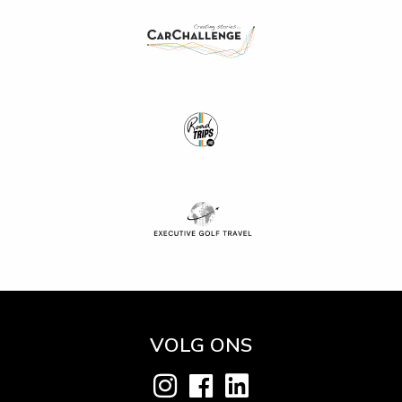
Dag 11: Kyoto
De gids haalt u op bij het hotel. Aansluitend bezoekt u de
Fushimi Inari-schrijn, gevolgd door de Sanjusangendo-tempel.
Na de lunch verkent u het Nijo-kasteel en eindigt de dag in de
rustige Nanzenji Zen-tempel. Optioneel kunt u 's avonds nog
met een gids een wandeling door een van de Geisha
districten maken.
Dag 12: Kyoto
De dag is naar eigen inzicht in te delen. In overleg kunnen wij
een tour naar Nara verzorgen, de voormalige hoofdstad van
Japan. Ontdek hier de Todaiji-tempel en het Nara Park.
Dag 13: Kyoto - Osaka
Per trein reist u naar Osaka. Bezoek hier Dotonbori en
Umeda, bekend om zijn moderne gebouwen en levendige
VOLG ONS
sfeer. U verblijft 2 nachten in Osaka.
Dag 14: Osaka