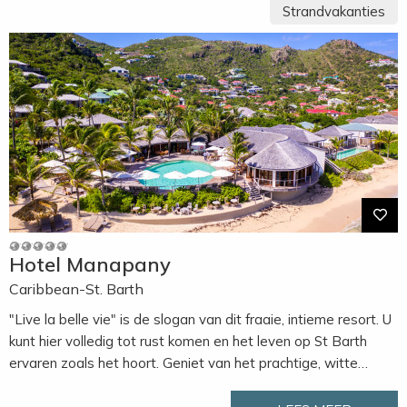
Strandvakanties
Hotel Manapany
Caribbean-St. Barth
"Live la belle vie" is de slogan van dit fraaie, intieme resort. U
kunt hier volledig tot rust komen en het leven op St Barth
ervaren zoals het hoort. Geniet van het prachtige, witte
zandstrand onder een wuivende palmboom of begin de dag
met een rustgevende yoga-class. Manapany is een
eco-