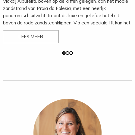
Vlakbij Albufeira, boven op de kliffen gelegen, aan het mooie
zandstrand van Praia da Falesia, met een heerlijk
panoramisch uitzicht, troont dit luxe en geliefde hotel uit
boven de rode zandsteenklippen. Via een speciale lift kan het
prachtige strand bereikt worden. De ruime keuze aan
LEES MEER
restaurants en bars, de informele sfeer, vriendelijke service,
vele faciliteiten en eigen 9-holes golfbaan maken het tot het
meest populaire resort aan de Algarve. Ook bij families is het
- vanwege de vele faciliteiten voor kinderen - een populair
resort.
Faciliteiten:
6 restaurants, strandbar, pianobar, 3
zwembaden, pool/snackbar, golfshop, winkeltjes,
binnenzwembad met jacuzzi, fitnessruimte, sauna, massage,
kapsalon, schoonheidssalon, kinderclub Porto Pirata met
kinderzwembad, speeltuin, kinderrestaurant (lunch) en
kinderopvang (6 maanden - 8 jaar).
Sport:
tennisbanen met tennis academy, voetbalacademy,