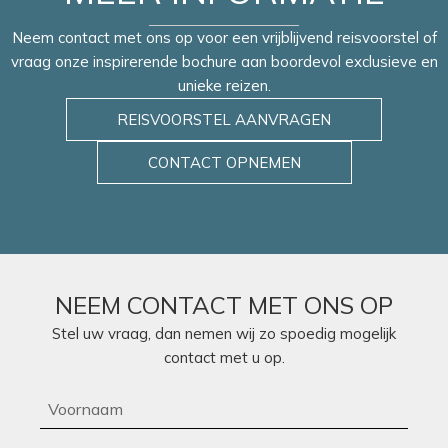
ingerichte keuken en eetgedeelte.
Neem contact met ons op voor een vrijblijvend reisvoorstel of
Ligging:
luchthaven Faro ca. 35 km, Albufeira ca. 8 km.
vraag onze inspirerende bochure aan boordevol exclusieve en
unieke reizen.
REISVOORSTEL AANVRAGEN
CONTACT OPNEMEN
NEEM CONTACT MET ONS OP
Stel uw vraag, dan nemen wij zo spoedig mogelijk
contact met u op.