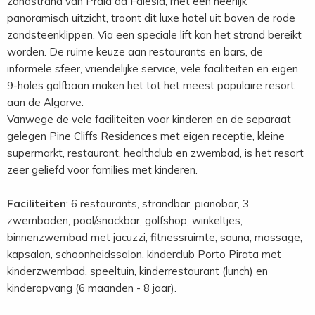
zandstrand van Praia da Falesia, met een heerlijk
panoramisch uitzicht, troont dit luxe hotel uit boven de rode
zandsteenklippen. Via een speciale lift kan het strand bereikt
worden. De ruime keuze aan restaurants en bars, de
informele sfeer, vriendelijke service, vele faciliteiten en eigen
9-holes golfbaan maken het tot het meest populaire resort
aan de Algarve.
Vanwege de vele faciliteiten voor kinderen en de separaat
gelegen Pine Cliffs Residences met eigen receptie, kleine
supermarkt, restaurant, healthclub en zwembad, is het resort
zeer geliefd voor families met kinderen.
Faciliteiten
: 6 restaurants, strandbar, pianobar, 3
zwembaden, pool/snackbar, golfshop, winkeltjes,
binnenzwembad met jacuzzi, fitnessruimte, sauna, massage,
kapsalon, schoonheidssalon, kinderclub Porto Pirata met
kinderzwembad, speeltuin, kinderrestaurant (lunch) en
kinderopvang (6 maanden - 8 jaar).