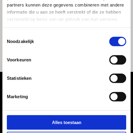
partners kunnen deze gegevens combineren met andere
informatie die u aan ze heeft verstrekt of die ze hebben
verzameld op basis van uw gebruik van hun services.
Toestemmingsselectie
Noodzakelijk
Voorkeuren
Statistieken
Marketing
Unieke ervaring op een
bijzondere plek. Sir Richard
Alles toestaan
Branson heeft iets heel