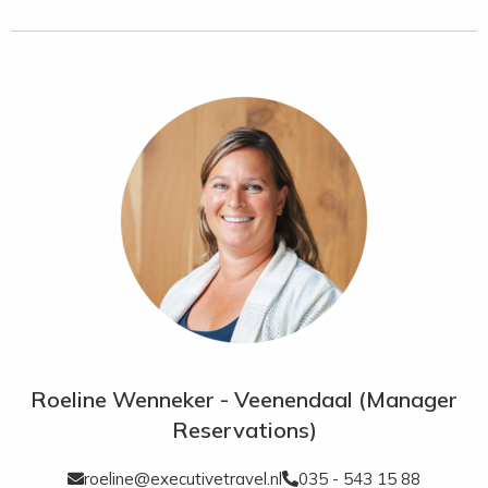
adembenemende panoramische uitzicht op de Atlantische
Oceaan tot aan La Gomera, elk architectonisch en decoratief
detail is zorgvuldig geselecteerd.
Faciliteiten:
De voornaamste focus van het resort ligt op de
individuele luxe suites en villas. Maar ook op culinair gebied
heeft Corales Villas een naam hoog te houden, met een
uitstekend restaurant en rijk gevulde bar. Zowel bij het fraaie
zwembad met comfortabele ligbedden als in de intieme
wellness kunt u heerlijk ontspannen. Voor de dagelijkse
workout staat een goed ingerichte gym ter beschikking
Suites en Villas:
De exclusieve junior suites, deluxe suites en
villa suites bieden maximaal comfort en zijn ingericht in
rustgevende kleuren. Ze zijn allen voorzien van airco, kluisje,
Roeline Wenneker - Veenendaal (Manager
minibar, nespresso-machine, TV, wifi, badkamer met bad en
aparte regendouche.
Reservations)
Junior Suite Seaview
(60 m²):
met ruim terras dat uitzicht
biedt op de Atlantische Oceaan.
roeline@executivetravel.nl
035 - 543 15 88