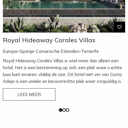
Royal Hideaway Corales Villas
Europa-Spanje-Canarische Eilanden-Tenerife
Royal Hideaway Corales Villas is veel meer dan alleen een
hotel. Het is een bestemming op zich: een plek waar u echte
luxe kunt ervaren, vlakbij de zee. Dit hotel niet ver van Costa
Adeje is een unieke en bevoorrechte plek waar zorgvuldig is
nagedacht over de details, om de gasten het grootst
LEES MEER
mogelijke comfort te bieden. Royal Hideaway Corales Villas
ligt in een natuurlijke omgeving waar de tijd stilstaat en
gasten laat genieten van absolute luxe. Het ontwerp komt uit
de koker van de beroemde architect Leonardo Omar en valt
op tussen de vele luxe hotels van Tenerife. Van het