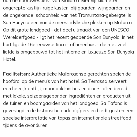
aan de noordwestkust van Mallorca. Met vijf kilometer
ongerepte kustlijn, ruige kusten, olijfgaarden, wijngaarden en
de ongekende schoonheid van het Tramuntana-gebergte, is
Son Bunyola een van de meest idyllische plekken op Mallorca.
Op dit grote landgoed - dat deel uitmaakt van een UNESCO
Werelderfgoed - ligt het recent geopende Son Bunyola. In het
hart ligt de 16e-eeuwse finca - of herenhuis - die met veel
liefde is omgebouwd tot het intieme en luxueuze Son Bunyola
Hotel.
Faciliteiten:
Authentieke Mallorcaanse gerechten spelen de
hoofdrol op de menu’s van het hotel. Sa Terrassa serveert
een heerlijk ontbijt, maar ook lunches en diners, allen bereid
met lokale, seizoensgebonden ingrediënten en producten uit
de tuinen en boomgaarden van het landgoed. Sa Tafona is
gevestigd in de historische oude olijfpers en biedt gasten een
speelse interpretatie van tapas en internationale streetfood
tijdens de avonduren.