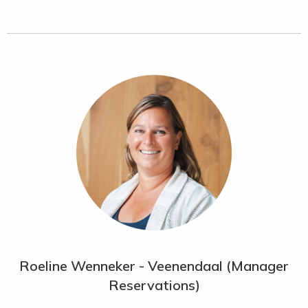
Player golfbaan vervolmaken dit unieke resort.
Faciliteiten:
“Olea” restaurant met mediterrane keuken,
“55&5th The Grill” steakhouse, “Sontaya” met Aziatische
keuken, “The Drawing Room” lobbylounge, “Manhattan”
lounge en bar, 5 zwembaden met zonneterrassen en
ligstoelen, Sandcastle Kids Club (3 - 12 jaar), “Iridium Spa”
(3.200 m²) met 11 behandelkamers, uitgebreide wellness en
schoonheidsbehandelingen, sauna, stoombad,
binnenzwembad en fitnessruimte.
Sport:
2 tennisbanen, 2 squashbanen en golfen op de 18-
holes Gary Player golfbaan.
Kamers
(377)
:
luxueus ingericht in warme, moderne stijl met
St. Regis butlerservice.
Roeline Wenneker - Veenendaal (Manager
Superior
(ca. 55 m²) met badkamer met bad en
Reservations)
regendouche, airco, TV, iPod-dockingstation, wifi, kluisje,
minibar en balkon met zitje.