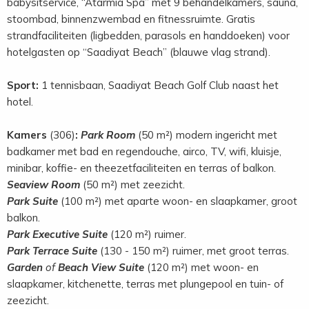
babysitservice, “Atarmia Spa” met 9 behandelkamers, sauna,
stoombad, binnenzwembad en fitnessruimte. Gratis
strandfaciliteiten (ligbedden, parasols en handdoeken) voor
hotelgasten op “Saadiyat Beach” (blauwe vlag strand).
Sport:
1 tennisbaan, Saadiyat Beach Golf Club naast het
hotel.
Kamers
(306)
:
Park Room
(50 m²) modern ingericht met
badkamer met bad en regendouche, airco, TV, wifi, kluisje,
minibar, koffie- en theezetfaciliteiten en terras of balkon.
Seaview Room
(50 m²) met zeezicht.
Park Suite
(100 m²) met aparte woon- en slaapkamer, groot
balkon.
Park Executive Suite
(120 m²) ruimer.
Park Terrace Suite
(130 - 150 m²) ruimer, met groot terras.
Garden
of
Beach View Suite
(120 m²) met woon- en
slaapkamer, kitchenette, terras met plungepool en tuin- of
zeezicht.