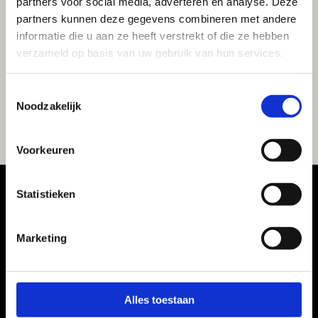
partners voor social media, adverteren en analyse. Deze
partners kunnen deze gegevens combineren met andere
informatie die u aan ze heeft verstrekt of die ze hebben
verzameld op basis van uw gebruik van hun services.
Toestemmingsselectie
Noodzakelijk
Voorkeuren
Statistieken
“Wij zijn fantastisch
Marketing
geholpen door Roeline,
Alles toestaan
geen vraag was te gek