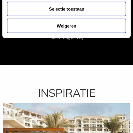
en alles is goed
Selectie toestaan
geregeld.”
Weigeren
Mevr. Lagerweij
INSPIRATIE