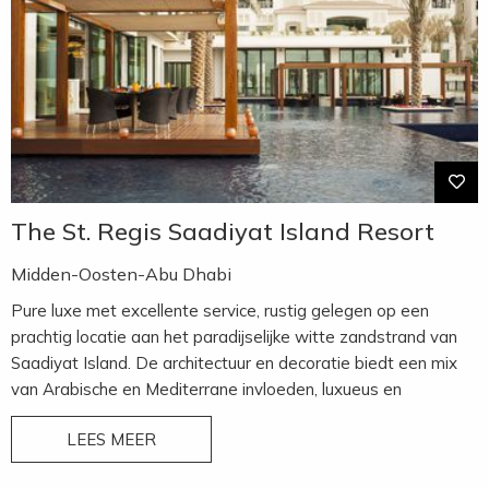
The St. Regis Saadiyat Island Resort
Midden-Oosten-Abu Dhabi
Pure luxe met excellente service, rustig gelegen op een
prachtig locatie aan het paradijselijke witte zandstrand van
Saadiyat Island. De architectuur en decoratie biedt een mix
van Arabische en Mediterrane invloeden, luxueus en
sprankelend. De service en culinaire verwennerijen staan op
LEES MEER
een hoog niveau. De ligging op korte afstand van het centrum
van Abu Dhabi en naast de indrukwekkende 18-holes Gary